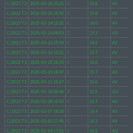
C/2023 T3
2025-03-26 15:21
C
15.6
AV
C/2023 T3
2025-03-25 15:50
C
15.8
AV
C/2023 T3
2025-03-24 15:35
C
16.0
AV
C/2023 T3
2025-03-24 06:03
Z
15.3
GG
C/2023 T3
2025-03-23 15:50
C
16.0
AV
C/2023 T3
2025-03-22 15:21
C
15.7
AV
C/2023 T3
2025-03-20 16:33
C
16.0
AV
C/2023 T3
2025-03-19 16:47
C
15.7
AV
C/2023 T3
2025-03-11 15:07
C
15.6
AV
C/2023 T3
2025-03-10 09:36
Z
15.5
GG
C/2023 T3
2025-02-28 15:50
C
15.7
AV
C/2023 T3
2025-02-07 18:28
C
16.4
AV
C/2023 T3
2025-02-05 17:45
C
16.3
AV
C/2023 T3
2025-02-04 17:02
C
16.5
AQ