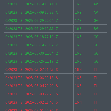
C/2023 T3
2025-07-14 10:47
C
16.9
AV
C/2023 T3
2025-07-09 10:33
C
16.9
AV
C/2023 T3
2025-06-29 22:04
Z
17.3
GG
C/2023 T3
2025-06-29 19:55
Z
16.3
BG
C/2023 T3
2025-06-18 22:19
Z
16.5
GG
C/2023 T3
2025-06-14 23:02
Z
16.5
GG
C/2023 T3
2025-05-30 22:04
Z
16.5
GG
C/2023 T3
2025-05-26 22:19
Z
16.6
GG
C/2023 T3
2025-05-07 01:25
S
16.4
TI
C/2023 T3
2025-05-06 00:13
S
16.5
TI
C/2023 T3
2025-05-04 23:20
S
16.5
TI
C/2023 T3
2025-05-03 22:25
S
16.1
TI
C/2023 T3
2025-05-02 21:40
S
16.4
TI
C/2023 T3
2025-05-01 20:30
S
TI