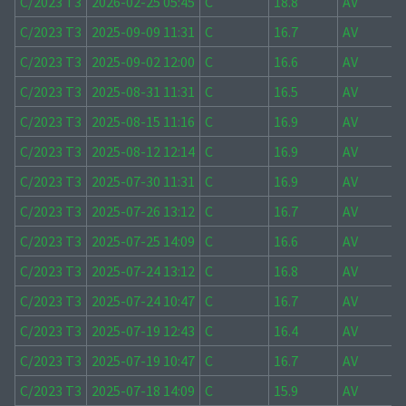
C/2023 T3
2026-02-25 05:45
C
18.8
AV
C/2023 T3
2025-09-09 11:31
C
16.7
AV
C/2023 T3
2025-09-02 12:00
C
16.6
AV
C/2023 T3
2025-08-31 11:31
C
16.5
AV
C/2023 T3
2025-08-15 11:16
C
16.9
AV
C/2023 T3
2025-08-12 12:14
C
16.9
AV
C/2023 T3
2025-07-30 11:31
C
16.9
AV
C/2023 T3
2025-07-26 13:12
C
16.7
AV
C/2023 T3
2025-07-25 14:09
C
16.6
AV
C/2023 T3
2025-07-24 13:12
C
16.8
AV
C/2023 T3
2025-07-24 10:47
C
16.7
AV
C/2023 T3
2025-07-19 12:43
C
16.4
AV
C/2023 T3
2025-07-19 10:47
C
16.7
AV
C/2023 T3
2025-07-18 14:09
C
15.9
AV